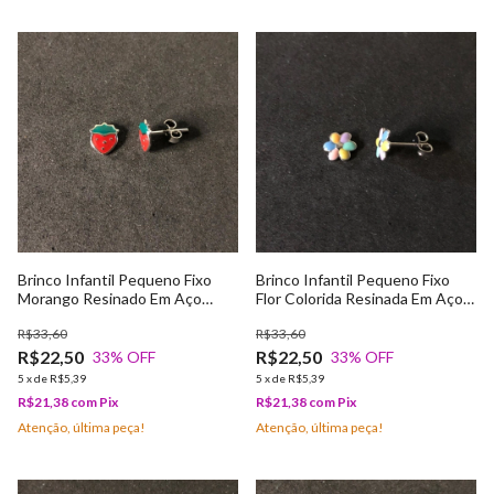
Brinco Infantil Pequeno Fixo
Brinco Infantil Pequeno Fixo
Morango Resinado Em Aço
Flor Colorida Resinada Em Aço
Cirúrgico
Cirúrgico
R$33,60
R$33,60
R$22,50
R$22,50
33
% OFF
33
% OFF
5
x
de
R$5,39
5
x
de
R$5,39
R$21,38
com
Pix
R$21,38
com
Pix
Atenção, última peça!
Atenção, última peça!