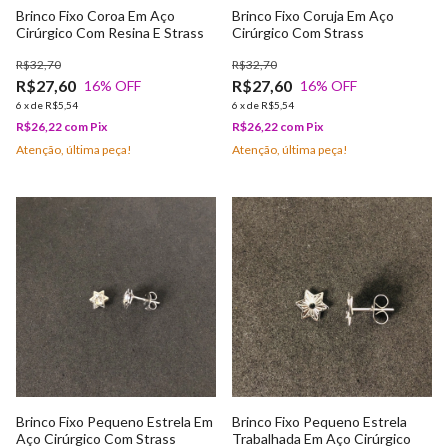
Brinco Fixo Coroa Em Aço
Brinco Fixo Coruja Em Aço
Cirúrgico Com Resina E Strass
Cirúrgico Com Strass
R$32,70
R$32,70
R$27,60
R$27,60
16
% OFF
16
% OFF
6
x
de
R$5,54
6
x
de
R$5,54
R$26,22
com
Pix
R$26,22
com
Pix
Atenção, última peça!
Atenção, última peça!
Brinco Fixo Pequeno Estrela Em
Brinco Fixo Pequeno Estrela
Aço Cirúrgico Com Strass
Trabalhada Em Aço Cirúrgico