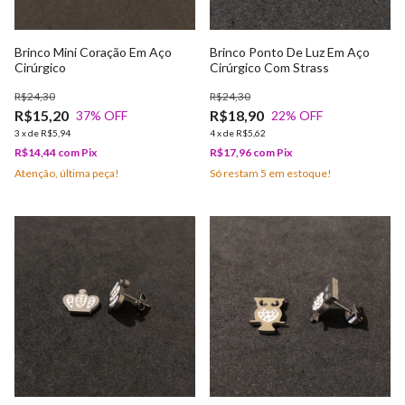
Brinco Mini Coração Em Aço
Brinco Ponto De Luz Em Aço
Cirúrgico
Cirúrgico Com Strass
R$24,30
R$24,30
R$15,20
R$18,90
37
% OFF
22
% OFF
3
x
de
R$5,94
4
x
de
R$5,62
R$14,44
com
Pix
R$17,96
com
Pix
Atenção, última peça!
Só restam
5
em estoque!