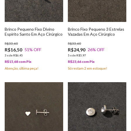
Brinco Pequeno Fixo Divino
Brinco Fixo Pequeno 3 Estrelas
Espírito Santo Em Aço Cirúrgico
Vazadas Em Aço Cirúrgico
R$33,60
R$33,60
R$16,50
R$24,90
51
% OFF
26
% OFF
3
x
de
R$6,45
5
x
de
R$5,97
R$15,68
com
Pix
R$23,66
com
Pix
Atenção, última peça!
Só restam
2
em estoque!