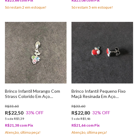
R$23,66
com
Pix
R$25,08
com
Pix
Só restam
2
em estoque!
Só restam
5
em estoque!
Brinco Infantil Morango Com
Brinco Infantil Pequeno Fixo
Strass Colorido Em Aço
Maçã Resinada Em Aço
Cirúrgico
Cirúrgico
R$33,60
R$33,60
R$22,50
R$22,80
33
% OFF
32
% OFF
5
x
de
R$5,39
5
x
de
R$5,46
R$21,38
com
Pix
R$21,66
com
Pix
Atenção, última peça!
Atenção, última peça!