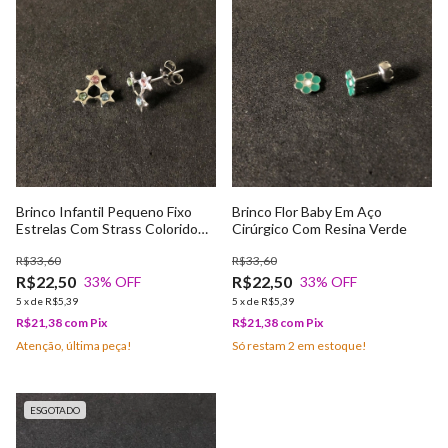
Brinco Infantil Pequeno Fixo
Brinco Flor Baby Em Aço
Estrelas Com Strass Colorido
Cirúrgico Com Resina Verde
Em Aço Cirúrgico
R$33,60
R$33,60
R$22,50
R$22,50
33
% OFF
33
% OFF
5
x
de
R$5,39
5
x
de
R$5,39
R$21,38
com
Pix
R$21,38
com
Pix
Atenção, última peça!
Só restam
2
em estoque!
ESGOTADO