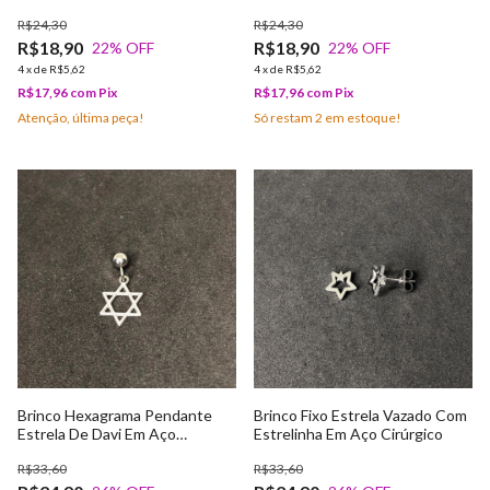
R$24,30
R$24,30
R$18,90
R$18,90
22
% OFF
22
% OFF
4
x
de
R$5,62
4
x
de
R$5,62
R$17,96
com
Pix
R$17,96
com
Pix
Atenção, última peça!
Só restam
2
em estoque!
Brinco Hexagrama Pendante
Brinco Fixo Estrela Vazado Com
Estrela De Davi Em Aço
Estrelinha Em Aço Cirúrgico
Cirúrgico
R$33,60
R$33,60