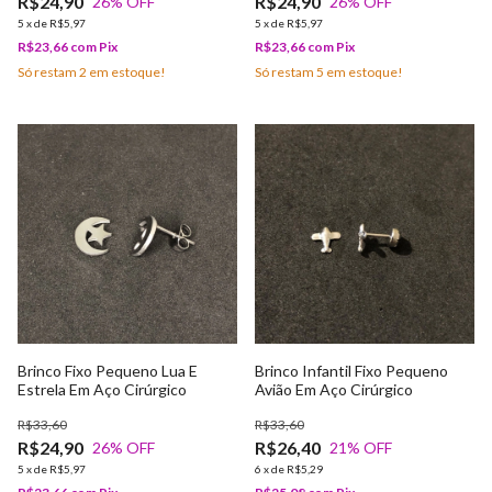
R$24,90
R$24,90
26
% OFF
26
% OFF
5
x
de
R$5,97
5
x
de
R$5,97
R$23,66
com
Pix
R$23,66
com
Pix
Só restam
2
em estoque!
Só restam
5
em estoque!
Brinco Fixo Pequeno Lua E
Brinco Infantil Fixo Pequeno
Estrela Em Aço Cirúrgico
Avião Em Aço Cirúrgico
R$33,60
R$33,60
R$24,90
R$26,40
26
% OFF
21
% OFF
5
x
de
R$5,97
6
x
de
R$5,29