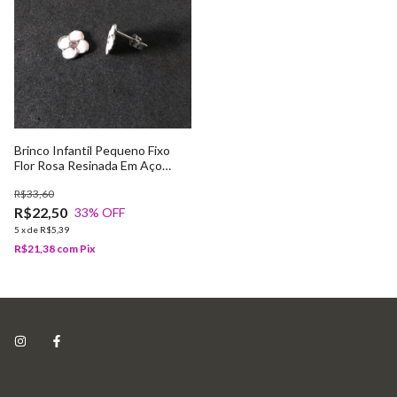
Brinco Infantil Pequeno Fixo
Flor Rosa Resinada Em Aço
Cirúrgico
R$33,60
R$22,50
33
% OFF
5
x
de
R$5,39
R$21,38
com
Pix