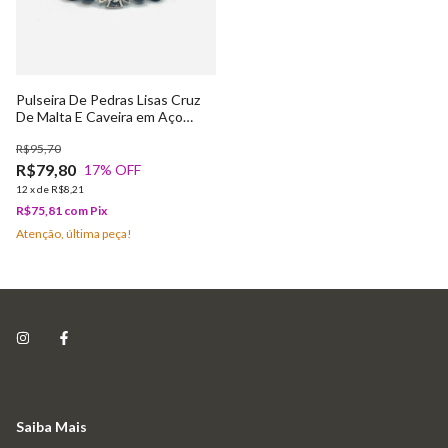
Pulseira De Pedras Lisas Cruz
De Malta E Caveira em Aço
Cirúrgico
R$95,70
R$79,80
17
% OFF
12
x
de
R$8,21
R$75,81
com
Pix
Atenção, última peça!
Saiba Mais