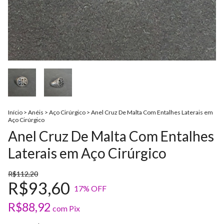
Início
>
Anéis
>
Aço Cirúrgico
>
Anel Cruz De Malta Com Entalhes Laterais em
Aço Cirúrgico
Anel Cruz De Malta Com Entalhes
Laterais em Aço Cirúrgico
R$112,20
R$93,60
17
% OFF
R$88,92
com
Pix