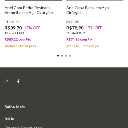
Anel Com Pedra Resinada
Anel Faixa Black em Aço
Vermelha em Aço Cirúrgico
Cirúrgico
R$107,70
R$94,50
R$89,70
R$78,90
17
% OFF
17
% OFF
12
x
de
R$9,23
12
x
de
R$8,12
R$85,22
com
Pix
R$74,96
com
Pix
Atenção, última peça!
Atenção, última peça!
Saiba Mais
Início
Trocas e Devoluções