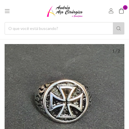
0
1
/
2