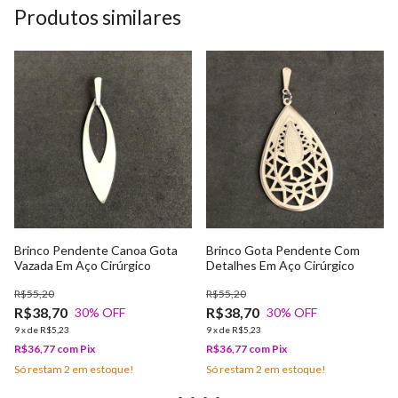
Produtos similares
Brinco Pendente Canoa Gota
Brinco Gota Pendente Com
Vazada Em Aço Cirúrgico
Detalhes Em Aço Cirúrgico
R$55,20
R$55,20
R$38,70
R$38,70
30
% OFF
30
% OFF
9
x
de
R$5,23
9
x
de
R$5,23
R$36,77
com
Pix
R$36,77
com
Pix
Só restam
2
em estoque!
Só restam
2
em estoque!