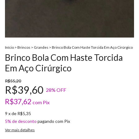
Início
>
Brincos
>
Grandes
>
Brinco Bola Com Haste Torcida Em Aço Cirúrgico
Brinco Bola Com Haste Torcida
Em Aço Cirúrgico
R$55,20
R$39,60
28
% OFF
R$37,62
com
Pix
9
x de
R$5,35
5% de desconto
pagando com Pix
Ver mais detalhes