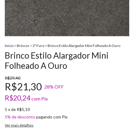
Início
>
Brincos
>
2º Furo
>
Brinco Estilo Alargador Mini Folheado A Ouro
Brinco Estilo Alargador Mini
Folheado A Ouro
R$29,40
R$21,30
28
% OFF
R$20,24
com
Pix
5
x de
R$5,10
5% de desconto
pagando com Pix
Ver mais detalhes