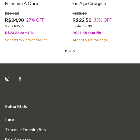
Folheado A Ouro
Em Aço Cirúrgico
R$34,20
R$33,60
R$24,90
R$22,50
27
% OFF
33
% OFF
5
x
de
R$5,97
5
x
de
R$5,39
R$23,66
com
Pix
R$21,38
com
Pix
Só restam
2
em estoque!
Atenção, última peça!
Saiba Mais
Início
Trocas e Devoluções
Fale Conosco