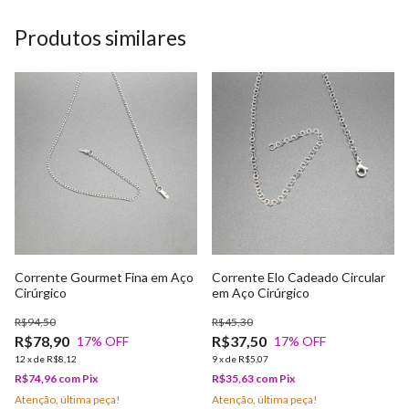
Produtos similares
Corrente Gourmet Fina em Aço
Corrente Elo Cadeado Circular
Cirúrgico
em Aço Cirúrgico
R$94,50
R$45,30
R$78,90
R$37,50
17
% OFF
17
% OFF
12
x
de
R$8,12
9
x
de
R$5,07
R$74,96
com
Pix
R$35,63
com
Pix
Atenção, última peça!
Atenção, última peça!