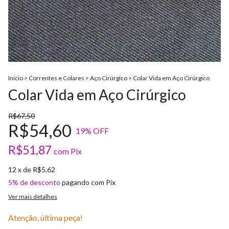
Início
>
Correntes e Colares
>
Aço Cirúrgico
>
Colar Vida em Aço Cirúrgico
Colar Vida em Aço Cirúrgico
R$67,50
R$54,60
19
% OFF
R$51,87
com
Pix
12
x de
R$5,62
5% de desconto
pagando com Pix
Ver mais detalhes
Atenção, última peça!