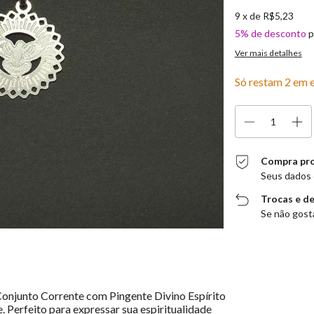
9
x de
R$5,23
5% de desconto
p
Ver mais detalhes
Só restam
2
em e
Compra pr
Seus dados 
Trocas e d
Se não gosta
onjunto Corrente com Pingente Divino Espírito
 Perfeito para expressar sua espiritualidade