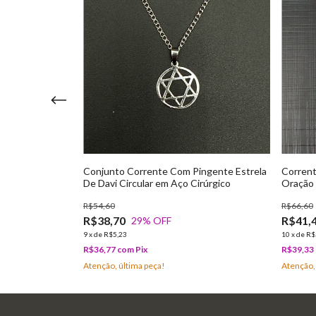
Pingente
Conjunto Corrente Com Pingente Estrela
Corrent
De Davi Circular em Aço Cirúrgico
Oração 
R$54,60
R$66,60
R$38,70
R$41,
29
% OFF
9
x
de
R$5,23
10
x
de
R$
R$36,77
com
Pix
R$39,33
Atenção, última peça!
Atenção,