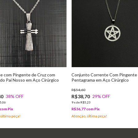
e com Pingente de Cruz com
Conjunto Corrente Com Pingente
do Pai Nosso em Aço Cirúrgico
Pentagrama em Aço Cirúrgico
R$54,60
40
R$38,70
38
% OFF
29
% OFF
5,06
9
x
de
R$5,23
com
Pix
R$36,77
com
Pix
 última peça!
Atenção, última peça!