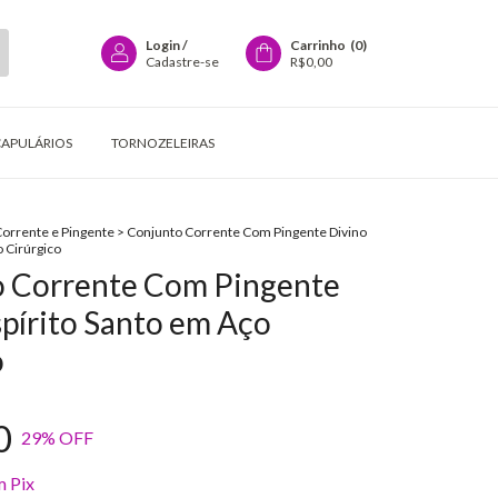
Login
/
Carrinho
(
0
)
Cadastre-se
R$0,00
CAPULÁRIOS
TORNOZELEIRAS
orrente e Pingente
>
Conjunto Corrente Com Pingente Divino
o Cirúrgico
 Corrente Com Pingente
spírito Santo em Aço
o
0
29
% OFF
m
Pix