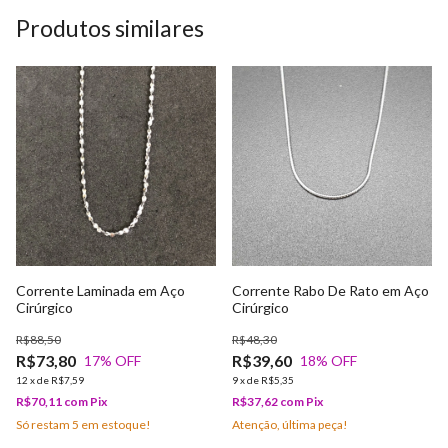
Produtos similares
Corrente Laminada em Aço
Corrente Rabo De Rato em Aço
Cirúrgico
Cirúrgico
R$88,50
R$48,30
R$73,80
R$39,60
17
% OFF
18
% OFF
12
x
de
R$7,59
9
x
de
R$5,35
R$70,11
com
Pix
R$37,62
com
Pix
Só restam
5
em estoque!
Atenção, última peça!